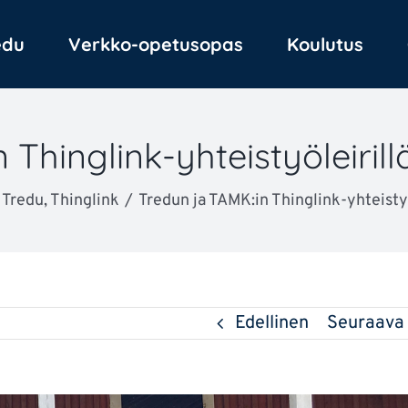
edu
Verkko-opetusopas
Koulutus
Thinglink-yhteistyöleirillä 
 Tredu
Thinglink
Tredun ja TAMK:in Thinglink-yhteistyöl
Edellinen
Seuraava