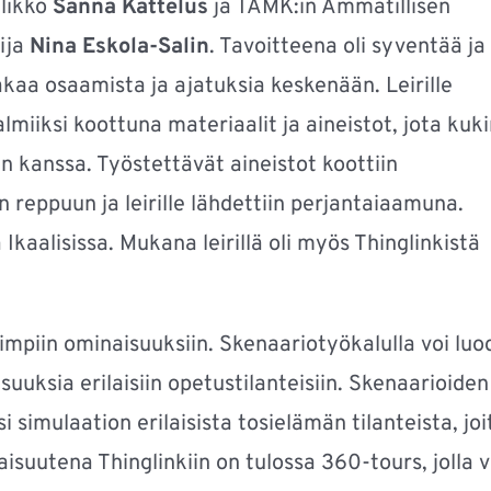
llikkö
Sanna Kattelus
ja TAMK:in Ammatillisen
ija
Nina Eskola-Salin
. Tavoitteena oli syventää ja
 jakaa osaamista ja ajatuksia keskenään. Leirille
valmiiksi koottuna materiaalit ja aineistot, jota kuk
in kanssa. Työstettävät aineistot koottiin
n reppuun ja leirille lähdettiin perjantaiaamuna.
Ikaalisissa. Mukana leirillä oli myös Thinglinkistä
impiin ominaisuuksiin. Skenaariotyökalulla voi luo
suuksia erilaisiin opetustilanteisiin. Skenaarioiden
simulaation erilaisista tosielämän tilanteista, joi
aisuutena Thinglinkiin on tulossa 360-tours, jolla v