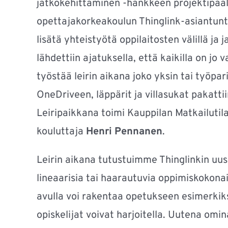
jatkokehittäminen -hankkeen projektipää
opettajakorkeakoulun Thinglink-asiantunt
lisätä yhteistyötä oppilaitosten välillä ja
lähdettiin ajatuksella, että kaikilla on jo 
työstää leirin aikana joko yksin tai työpar
OneDriveen, läppärit ja villasukat pakattii
Leiripaikkana toimi Kauppilan Matkailutila 
kouluttaja
Henri Pennanen
.
Leirin aikana tutustuimme Thinglinkin uus
lineaarisia tai haarautuvia oppimiskokonai
avulla voi rakentaa opetukseen esimerkiksi 
opiskelijat voivat harjoitella. Uutena omin