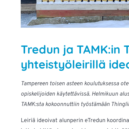
Tredun ja TAMK:in T
yhteistyöleirillä ideo
Tampereen toisen asteen koulutuksessa otett
opiskelijoiden käytettävissä. Helmikuun alu
TAMK:sta kokoonnuttiin työstämään Thinglink-
Leiriä ideoivat alunperin eTredun koordina