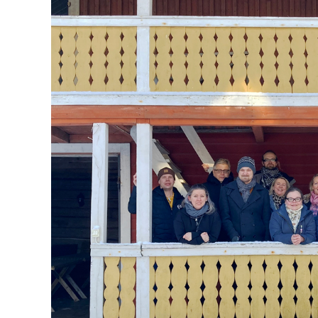
Katso
kuvaa
isompana