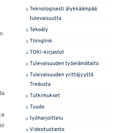
Teknologisesti älykkäämpää
tulevaisuutta
Tekoäly
in
Thinglink
TOKI-kirjastot
Tulevaisuuden työelämätaito
Tulevaisuuden yrittäjyyttä
Tredusta
da
Tutkimukset
Tuudo
ta
työharjoittelu
oi
Videotuotanto