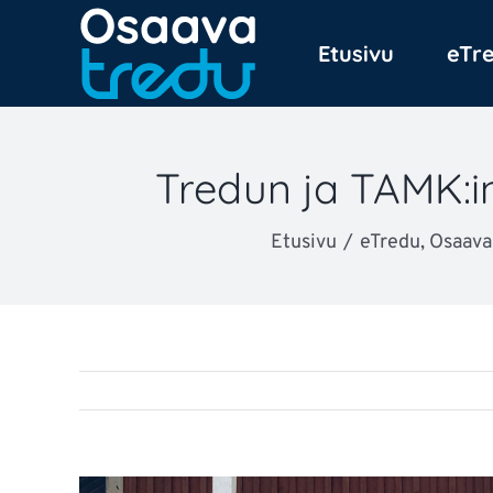
Skip
Etusivu
eTr
to
content
Tredun ja TAMK:in 
Etusivu
eTredu
Osaava