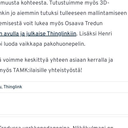
ai muusta kohteesta. Tutustuimme myös 3D-
nkin jo aiemmin tutuksi tulleeseen mallintamiseen
kemisestä voit lukea myös Osaava Tredun
vulla ja julkaise Thinglinkiin
. Lisäksi Henri
 voi luoda vaikkapa pakohuonepelin.
ttä voimme keskittyä yhteen asiaan kerralla ja
myös TAMK:ilaisille yhteistyöstä!
u
,
Thinglink