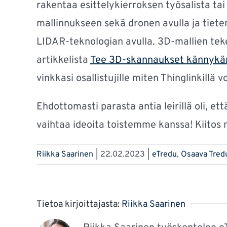
rakentaa esittelykierroksen työsalista t
mallinnukseen sekä dronen avulla ja tiete
LIDAR-teknologian avulla. 3D-mallien te
artikkelista
Tee 3D-skannaukset kännykän a
vinkkasi osallistujille miten Thinglinkillä
Ehdottomasti parasta antia leirillä oli, e
vaihtaa ideoita toistemme kanssa! Kiitos 
Riikka Saarinen
|
22.02.2023
|
eTredu
,
Osaava Tred
Tietoa kirjoittajasta:
Riikka Saarinen