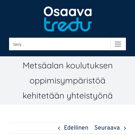
Skip
to
content
Siirry...
Metsäalan koulutuksen
oppimisympäristöä
kehitetään yhteistyönä
Edellinen
Seuraava