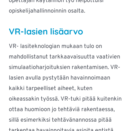
opettajan käytännön työ helpottuisi
opiskelijahallinnoinnin osalta.
VR-lasien lisäarvo
VR- lasiteknologian mukaan tulo on
mahdollistanut tarkkaavaisuutta vaativien
simulaatioharjoituksien rakentamisen. VR-
lasien avulla pystytään havainnoimaan
kaikki tarpeelliset aiheet, kuten
oikeassakin työssä. VR-tuki pitää kuitenkin
ottaa huomioon jo tehtäviä rakentaessa,
sillä esimerkiksi tehtävänannossa pitää
tarkentaa havainnoitavia asioita entistä