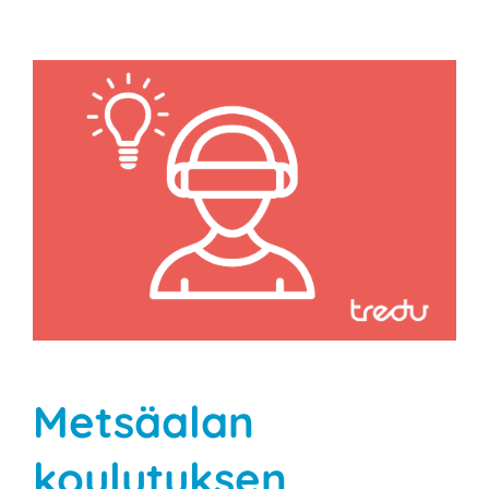
Katso
kuvaa
isompana
Metsäalan
koulutuksen