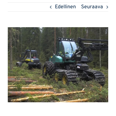
Edellinen
Seuraava
Katso
kuvaa
isompana