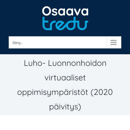
Skip
to
content
Siirry...
Luho- Luonnonhoidon
virtuaaliset
oppimisympäristöt (2020
päivitys)