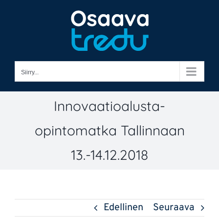
Skip
to
content
Siirry...
Innovaatioalusta-
opintomatka Tallinnaan
13.-14.12.2018
Edellinen
Seuraava