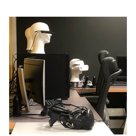
Katso
kuvaa
isompana