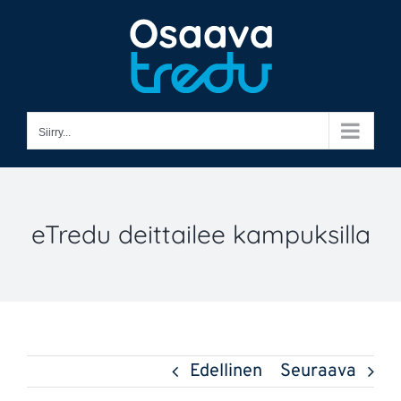
Skip
to
content
Siirry...
eTredu deittailee kampuksilla
Edellinen
Seuraava