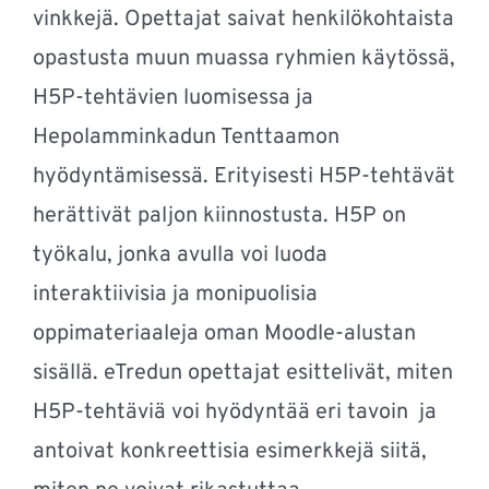
vinkkejä
.
Opettajat
saivat
henkilökohtaista
opastusta
muun
muassa
ryhmien
käytössä
,
H5P-tehtävien
luomisessa
ja
Hepolamminkadun
Tenttaamon
hyödyntämisessä
.
Erityisesti
H5P-tehtävät
herättivät
paljon
kiinnostusta
.
H5P on
työkalu
,
jonka
avulla
voi
luoda
interaktiivisia
ja
monipuolisia
oppimateriaaleja oman Moodle-alustan
sisällä
. eTredun opettajat
esittelivät
,
miten
H5P-tehtäviä
voi
hyödyntää
eri tavoin
ja
antoivat
konkreettisia
esimerkkejä
siitä
,