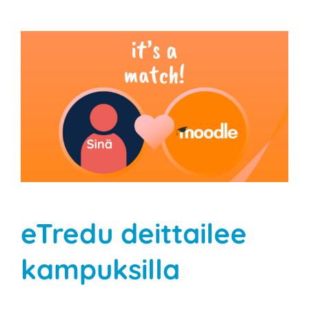
Katso
kuvaa
isompana
eTredu deittailee
kampuksilla