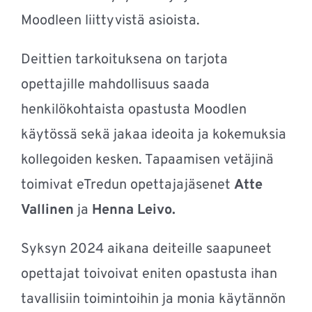
Moodleen liittyvistä asioista.
Deittien
tarkoituksena
on
tarjota
opettajille
mahdollisuus
saada
henkilökohtaista
opastusta
Moodlen
käytössä
sekä
jakaa
ideoita
ja
kokemuksia
kollegoiden
kesken
.
Tapaamisen
vetäjinä
toimivat
eTredun
opettajajäsenet
Atte
Vallinen
ja
Henna Leivo.
Syksyn 2024 aikana deiteille saapuneet
opettajat toivoivat eniten opastusta ihan
tavallisiin toimintoihin ja monia käytännön