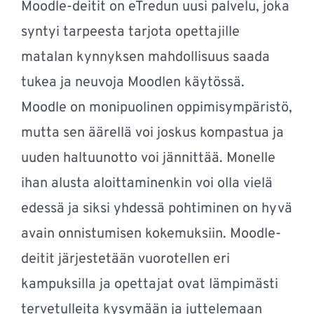
Moodle-
deitit
on eTredun uusi palvelu,
joka
syntyi
tarpeesta
tarjota
opettajille
matalan
kynnyksen
mahdollisuus
saada
tukea
ja
neuvoja
Moodlen
käytössä
.
Moodle on
monipuolinen
oppimisympäristö
,
mutta
sen
äärellä voi joskus kompastua ja
uuden haltuunotto voi jännittää. Monelle
ihan alusta aloittaminenkin voi olla vielä
edessä ja siksi yhdessä pohtiminen on hyvä
avain onnistumisen kokemuksiin. Moodle-
deitit järjestetään vuorotellen eri
kampuksilla ja opettajat ovat lämpimästi
tervetulleita kysymään ja juttelemaan