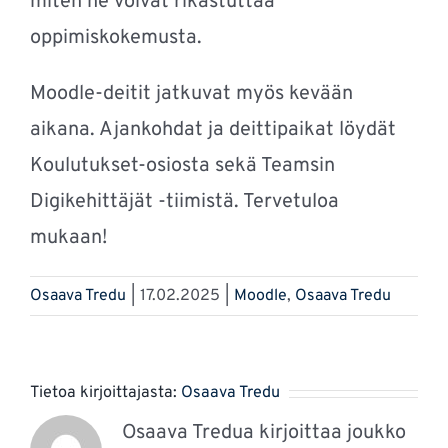
miten
ne
voivat
rikastuttaa
oppimiskokemusta
.
Moodle-deitit jatkuvat myös kevään
aikana. Ajankohdat ja deittipaikat löydät
Koulutukset-osiosta sekä Teamsin
Digikehittäjät -tiimistä. Tervetuloa
mukaan!
Osaava Tredu
|
17.02.2025
|
Moodle
,
Osaava Tredu
Tietoa kirjoittajasta:
Osaava Tredu
Osaava Tredua kirjoittaa joukko